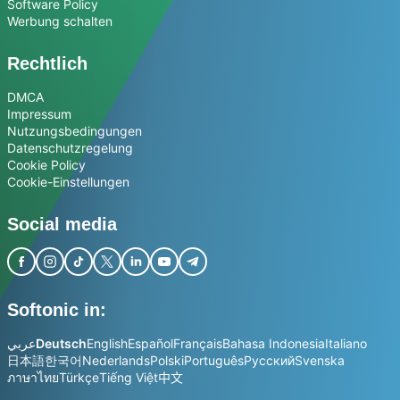
Software Policy
Werbung schalten
Rechtlich
DMCA
Impressum
Nutzungsbedingungen
Datenschutzregelung
Cookie Policy
Cookie-Einstellungen
Social media
Softonic in:
عربي
Deutsch
English
Español
Français
Bahasa Indonesia
Italiano
日本語
한국어
Nederlands
Polski
Português
Русский
Svenska
ภาษาไทย
Türkçe
Tiếng Việt
中文